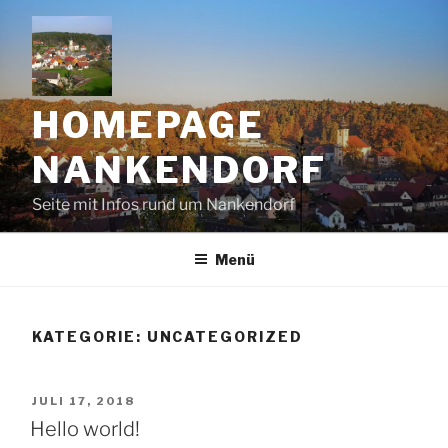
Zum
Inhalt
springen
HOMEPAGE
NANKENDORF
Seite mit Infos rund um Nankendorf
Menü
KATEGORIE:
UNCATEGORIZED
VERÖFFENTLICHT
JULI 17, 2018
AM
Hello world!