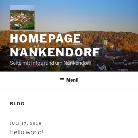
Zum
Inhalt
springen
HOMEPAGE
NANKENDORF
Seite mit Infos rund um Nankendorf
Menü
BLOG
VERÖFFENTLICHT
JULI 17, 2018
AM
Hello world!